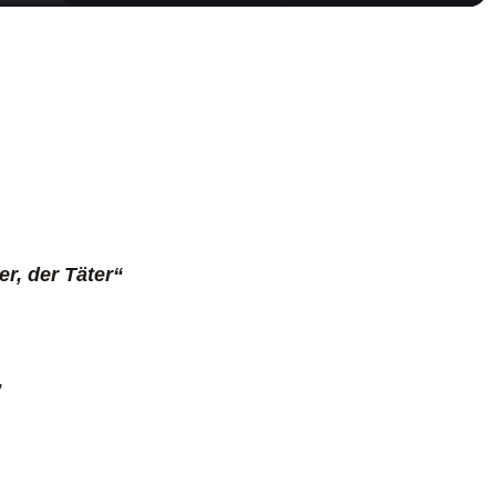
r, der Täter“
,
,