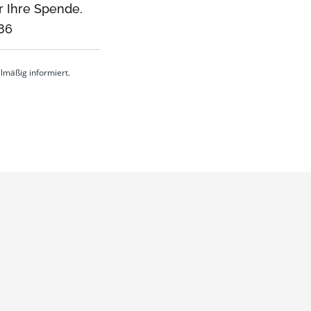
r Ihre Spende.
86
lmäßig informiert.