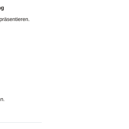
ng
präsentieren.
n.