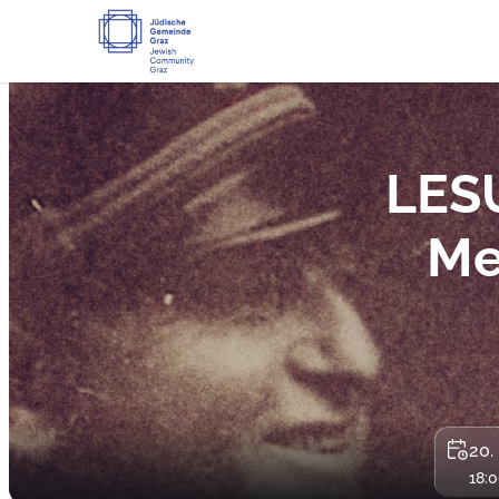
LES
Me
20.
18:0